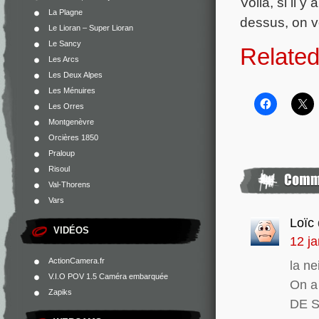
Voila, si il 
La Plagne
dessus, on v
Le Lioran – Super Lioran
Le Sancy
Related
Les Arcs
Les Deux Alpes
Les Ménuires
Les Orres
Montgenèvre
Orcières 1850
Praloup
Risoul
Val-Thorens
Vars
Loïc
VIDÉOS
12 ja
ActionCamera.fr
la ne
V.I.O POV 1.5 Caméra embarquée
On a
Zapiks
DE SK