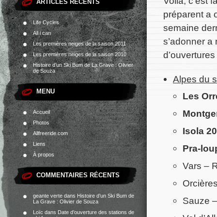
Voila, c’est f
ARTICLES RÉCENTS
préparent a o
Life Cycles
semaine dern
All i can
s’adonner a 
Les premières neiges de la saison 2011
d’ouvertures 
Les premières neiges de la saison 2010
Histoire d’un Ski Bum de La Grave : Olivier
de Souza
Alpes du 
MENU
Les Orr
Montgen
Accueil
Photos
Isola 20
Allfreeride.com
Liens
Pra-lou
À propos
Vars – R
COMMENTAIRES RÉCENTS
Orcières
geante verte
dans
Histoire d’un Ski Bum de
Sauze –
La Grave : Olivier de Souza
Loïc
dans
Date d’ouverture des stations de