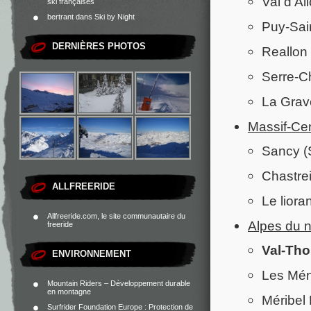
Val d’Al
ski françaises
bertrant
dans
Ski by Night
Puy-Sain
DERNIÈRES PHOTOS
Reallon 
Serre-Ch
La Grave
Massif-Cen
Sancy (S
Chastrei
ALLFREERIDE
Le liora
Allfreeride.com, le site communautaire du
Alpes du 
freeride
Val-Tho
ENVIRONNEMENT
Les Mén
Mountain Riders – Développement durable
en montagne
Méribel 
Surfrider Foundation Europe : Protection de