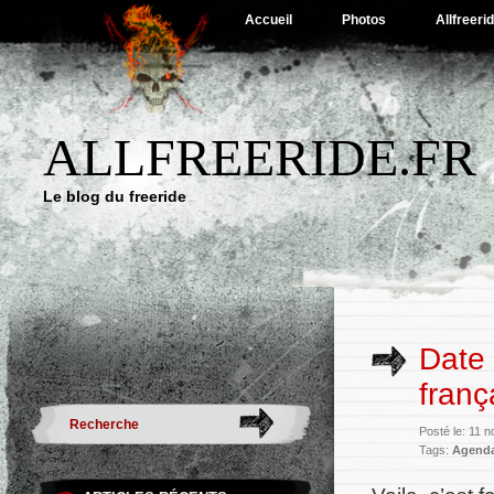
Accueil
Photos
Allfreeri
ALLFREERIDE.FR
Le blog du freeride
Date 
franç
Posté le: 11
Tags:
Agend