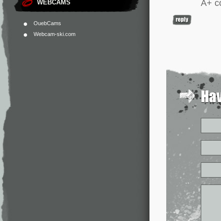
A+ c
WEBCAMS
OuebCams
Webcam-ski.com