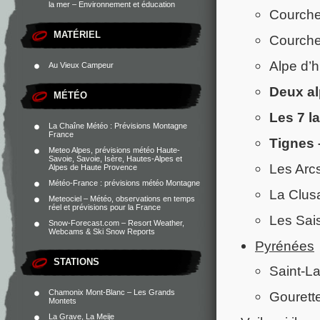
la mer – Environnement et éducation
Courche
MATÉRIEL
Courche
Alpe d’h
Au Vieux Campeur
Deux al
MÉTÉO
Les 7 la
La Chaîne Météo : Prévisions Montagne
France
Tignes –
Meteo Alpes, prévisions météo Haute-
Savoie, Savoie, Isère, Hautes-Alpes et
Les Arcs
Alpes de Haute Provence
Météo-France : prévisions météo Montagne
La Clusa
Meteociel – Météo, observations en temps
réel et prévisions pour la France
Les Sais
Snow-Forecast.com – Resort Weather,
Webcams & Ski Snow Reports
Pyrénées
STATIONS
Saint-La
Chamonix Mont-Blanc – Les Grands
Gourette
Montets
La Grave, La Meije