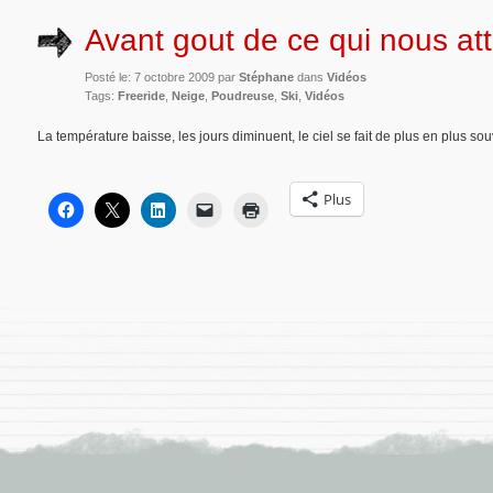
Avant gout de ce qui nous at
Posté le: 7 octobre 2009 par
Stéphane
dans
Vidéos
Tags:
Freeride
,
Neige
,
Poudreuse
,
Ski
,
Vidéos
La température baisse, les jours diminuent, le ciel se fait de plus en plus so
Plus