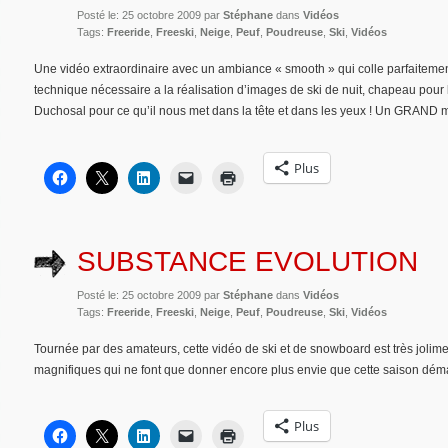
Posté le: 25 octobre 2009 par
Stéphane
dans
Vidéos
Tags:
Freeride
,
Freeski
,
Neige
,
Peuf
,
Poudreuse
,
Ski
,
Vidéos
Une vidéo extraordinaire avec un ambiance « smooth » qui colle parfaiteme
technique nécessaire a la réalisation d’images de ski de nuit, chapeau pour l
Duchosal pour ce qu’il nous met dans la tête et dans les yeux ! Un GRAND
Plus
SUBSTANCE EVOLUTION
Posté le: 25 octobre 2009 par
Stéphane
dans
Vidéos
Tags:
Freeride
,
Freeski
,
Neige
,
Peuf
,
Poudreuse
,
Ski
,
Vidéos
Tournée par des amateurs, cette vidéo de ski et de snowboard est très jolim
magnifiques qui ne font que donner encore plus envie que cette saison déma
Plus