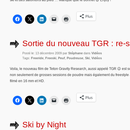
Plus
Sortie du nouveau TGR : re-
Posté le: 13 décembre 2009 par
Stéphane
dans
Vidéos
Tags:
Freeride
,
Freeski
,
Peuf
,
Poudreuse
,
Ski
,
Vidéos
Voila, le nouveau film de Teton Gravity Research, aussi appelé TGR 😉 est sort
non seulement de grosses sessions de poudre mais également du freestyle 
filmé en 16 mm et HD.
Plus
Ski by Night