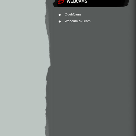
WEBCAMS
OuebCams
Webcam-ski.com