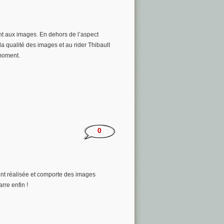
nt aux images. En dehors de l’aspect
a qualité des images et au rider Thibault
 moment.
0
ent réalisée et comporte des images
rre enfin !