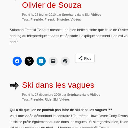
Olivier de Souza
Posté le: 28 février 2010 par
Stéphane
dans
Ski
,
Vidéos
Tags:
Freeride
,
Freeski
,
Histoire
,
Vidéos
Salomon Freeski Tv nous raconte une bien belle histoire que celle de Olivier
parking du téléphérique et dans cet épisode il explique comment il en est venu
partir
Plus
Ski dans les vagues
Posté le: 27 décembre 2009 par
Stéphane
dans
Vidéos
Tags:
Freeride
,
Ride
,
Ski
,
Vidéos
Qui a dit que l’on ne pouvait pas faire de ski dans les vagues ??
Voici une vidéo démontrant le contraire ! Tournée a Hawaï avec Cody Towns
le ski se prête également au ride dans les vagues ! Si si regardez bien, ils o
ski et des salomons au pied … Manque que le bonnet 😉 Enjoy !