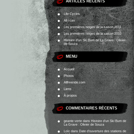
ARTICLES RÉCENTS
Life Cycles
All i can
Les premières neiges de la saison 2011
Les premières neiges de la saison 2010
Histoire d’un Ski Bum de La Grave : Olivier
de Souza
MENU
Accueil
Photos
Allfreeride.com
Liens
À propos
COMMENTAIRES RÉCENTS
geante verte
dans
Histoire d’un Ski Bum de
La Grave : Olivier de Souza
Loïc
dans
Date d’ouverture des stations de