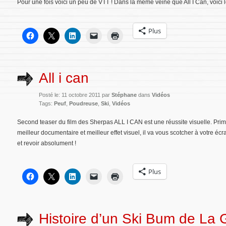
Pour une fois voici un peu de VTT ! Dans la même veine que All I Can, voici l
Plus
All i can
Posté le: 11 octobre 2011 par
Stéphane
dans
Vidéos
Tags:
Peuf
,
Poudreuse
,
Ski
,
Vidéos
Second teaser du film des Sherpas ALL I CAN est une réussite visuelle. Prim
meilleur documentaire et meilleur effet visuel, il va vous scotcher à votre écra
et revoir absolument !
Plus
Histoire d’un Ski Bum de La 