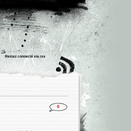
Restez connecté via
rss
0