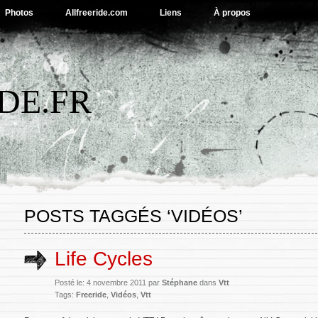
Photos
Allfreeride.com
Liens
À propos
DE.FR
POSTS TAGGÉS ‘VIDÉOS’
Life Cycles
Posté le: 4 novembre 2011 par
Stéphane
dans
Vtt
Tags:
Freeride
,
Vidéos
,
Vtt