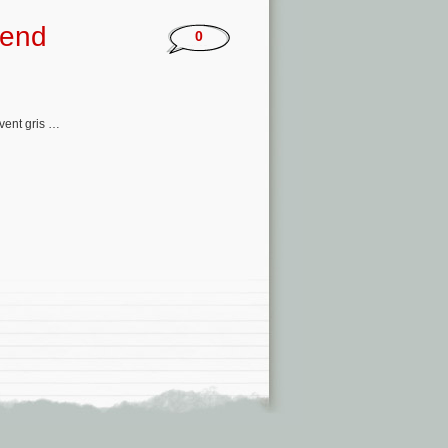
tend
0
uvent gris …