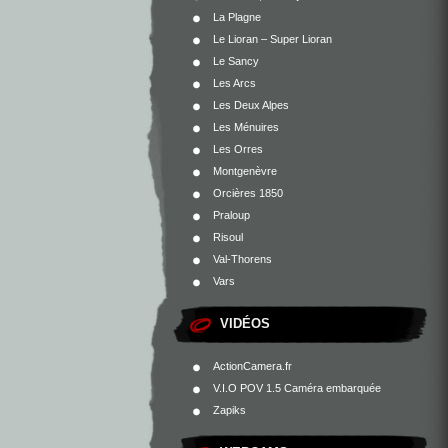
La Plagne
Le Lioran – Super Lioran
Le Sancy
Les Arcs
Les Deux Alpes
Les Ménuires
Les Orres
Montgenèvre
Orcières 1850
Praloup
Risoul
Val-Thorens
Vars
VIDÉOS
ActionCamera.fr
V.I.O POV 1.5 Caméra embarquée
Zapiks