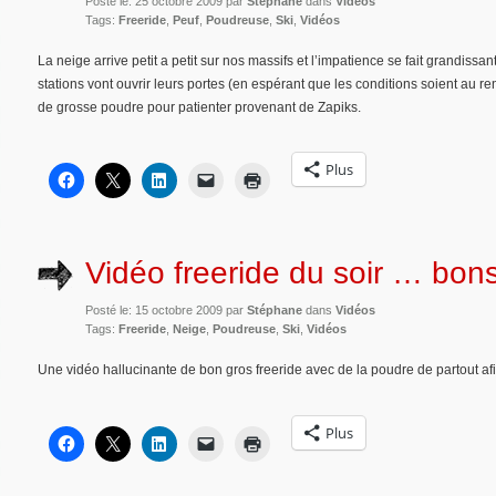
Posté le: 25 octobre 2009 par
Stéphane
dans
Vidéos
Tags:
Freeride
,
Peuf
,
Poudreuse
,
Ski
,
Vidéos
La neige arrive petit a petit sur nos massifs et l’impatience se fait grandis
stations vont ouvrir leurs portes (en espérant que les conditions soient au r
de grosse poudre pour patienter provenant de Zapiks.
Plus
Vidéo freeride du soir … bonso
Posté le: 15 octobre 2009 par
Stéphane
dans
Vidéos
Tags:
Freeride
,
Neige
,
Poudreuse
,
Ski
,
Vidéos
Une vidéo hallucinante de bon gros freeride avec de la poudre de partout afi
Plus