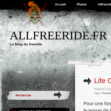
Accueil
Photos
Allfreeri
ALLFREERIDE.FR
Le blog du freeride
Life 
Posté le: 4 n
Tags:
Freerid
Pour une foi
le teaser de 