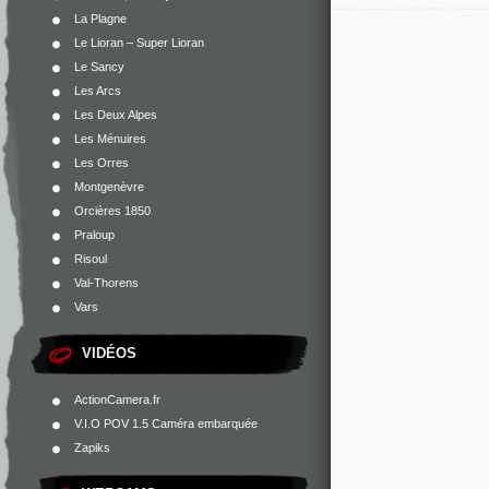
La Plagne
Le Lioran – Super Lioran
Le Sancy
Les Arcs
Les Deux Alpes
Les Ménuires
Les Orres
Montgenèvre
Orcières 1850
Praloup
Risoul
Val-Thorens
Vars
VIDÉOS
ActionCamera.fr
V.I.O POV 1.5 Caméra embarquée
Zapiks