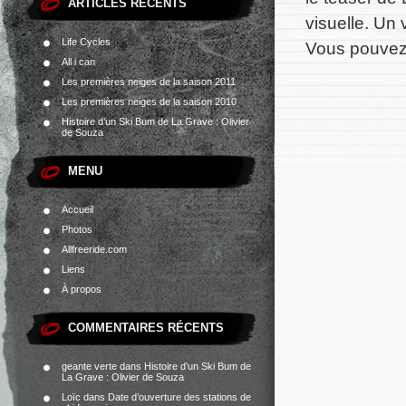
ARTICLES RÉCENTS
visuelle. Un
Life Cycles
Vous pouvez 
All i can
Les premières neiges de la saison 2011
Les premières neiges de la saison 2010
Histoire d’un Ski Bum de La Grave : Olivier
de Souza
MENU
Accueil
Photos
Allfreeride.com
Liens
À propos
COMMENTAIRES RÉCENTS
geante verte
dans
Histoire d’un Ski Bum de
La Grave : Olivier de Souza
Loïc
dans
Date d’ouverture des stations de