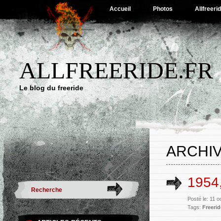
Accueil
Photos
Allfreeri
ALLFREERIDE.FR
Le blog du freeride
ARCHIV
1954,
Posté le: 11 
Tags:
Freerid