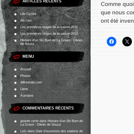
ARTICLES RÉCENTS
Comme quoi d
que nous con
Life Cycles
ont été inven
All i can
Les premières neiges de la saison 2011
Les premières neiges de la saison 2010
Histoire d’un Ski Bum de La Grave : Olivier
de Souza
MENU
Accueil
Photos
Allfreeride.com
Liens
À propos
COMMENTAIRES RÉCENTS
geante verte
dans
Histoire d’un Ski Bum de
La Grave : Olivier de Souza
Loïc
dans
Date d’ouverture des stations de