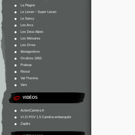
La Plagne
Le Lioran – Super Lioran
Le Sancy
Les Arcs
Les Deux Alpes
Les Ménuires
Les Orres
Montgenèvre
Orcières 1850
Praloup
Risoul
Val-Thorens
Vars
VIDÉOS
ActionCamera.fr
V.I.O POV 1.5 Caméra embarquée
Zapiks