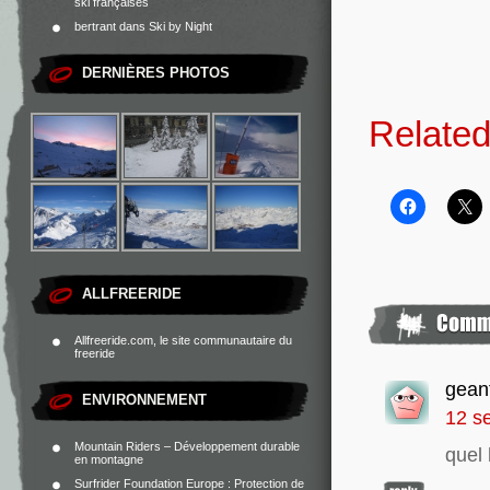
ski françaises
bertrant
dans
Ski by Night
DERNIÈRES PHOTOS
Related
ALLFREERIDE
Allfreeride.com, le site communautaire du
freeride
gean
ENVIRONNEMENT
12 s
Mountain Riders – Développement durable
quel 
en montagne
Surfrider Foundation Europe : Protection de