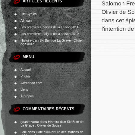
ARTICLES RÉCENTS
Salomon Free
Olivier de So
Life Cycles
dans cet épis
All i can
Les premières neiges de la saison 2011
l’intention d
Les premières neiges de la saison 2010
Histoire d’un Ski Bum de La Grave : Olivier
de Souza
MENU
Accueil
Photos
Allfreeride.com
Liens
À propos
COMMENTAIRES RÉCENTS
geante verte
dans
Histoire d’un Ski Bum de
La Grave : Olivier de Souza
Loïc
dans
Date d’ouverture des stations de