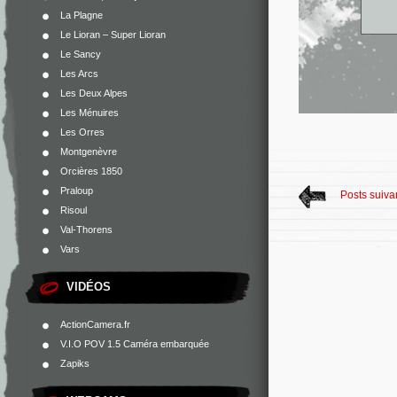
La Plagne
Le Lioran – Super Lioran
Le Sancy
Les Arcs
Les Deux Alpes
Les Ménuires
Les Orres
Montgenèvre
Orcières 1850
Praloup
Posts suiva
Risoul
Val-Thorens
Vars
VIDÉOS
ActionCamera.fr
V.I.O POV 1.5 Caméra embarquée
Zapiks