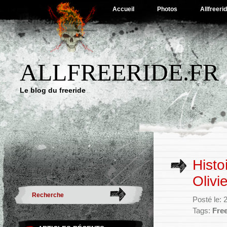
Accueil
Photos
Allfreeri
ALLFREERIDE.FR
Le blog du freeride
Histo
Olivi
Posté le: 
Tags:
Free