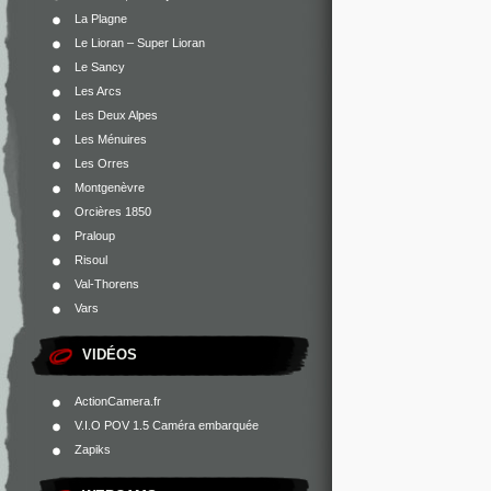
La Plagne
Le Lioran – Super Lioran
Le Sancy
Les Arcs
Les Deux Alpes
Les Ménuires
Les Orres
Montgenèvre
Orcières 1850
Praloup
Risoul
Val-Thorens
Vars
VIDÉOS
ActionCamera.fr
V.I.O POV 1.5 Caméra embarquée
Zapiks