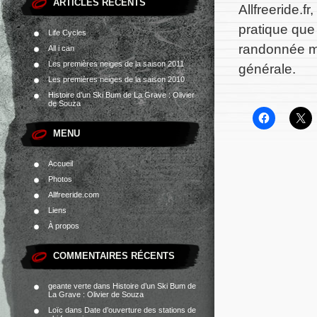
ARTICLES RÉCENTS
Allfreeride.fr
pratique que 
Life Cycles
randonnée ma
All i can
Les premières neiges de la saison 2011
générale.
Les premières neiges de la saison 2010
Histoire d’un Ski Bum de La Grave : Olivier
de Souza
MENU
Accueil
Photos
Allfreeride.com
Liens
À propos
COMMENTAIRES RÉCENTS
geante verte
dans
Histoire d’un Ski Bum de
La Grave : Olivier de Souza
Loïc
dans
Date d’ouverture des stations de