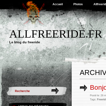
Accueil
Photos
Allfreeri
ALLFREERIDE.FR
Le blog du freeride
ARCHIV
Bonjo
Posté le: 26 
Tags:
Freerid