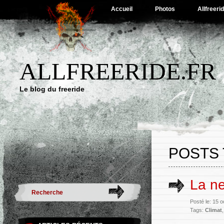
Accueil
Photos
Allfreeri
ALLFREERIDE.FR
Le blog du freeride
POSTS 
La ne
Posté le: 15 
Tags:
Climat