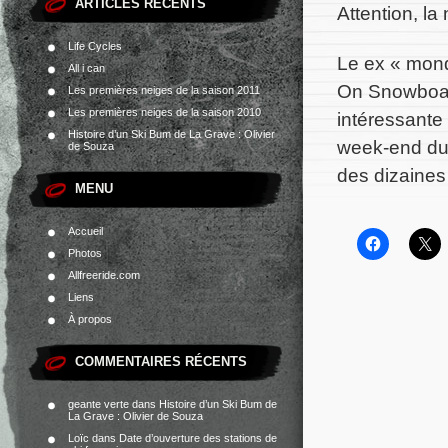
ARTICLES RÉCENTS
Attention, la
Life Cycles
Le ex « mond
All i can
On Snowboard
Les premières neiges de la saison 2011
Les premières neiges de la saison 2010
intéressante 
Histoire d’un Ski Bum de La Grave : Olivier
week-end du 2
de Souza
des dizaines
MENU
Accueil
Photos
Allfreeride.com
Liens
À propos
COMMENTAIRES RÉCENTS
geante verte
dans
Histoire d’un Ski Bum de
La Grave : Olivier de Souza
Loïc
dans
Date d’ouverture des stations de