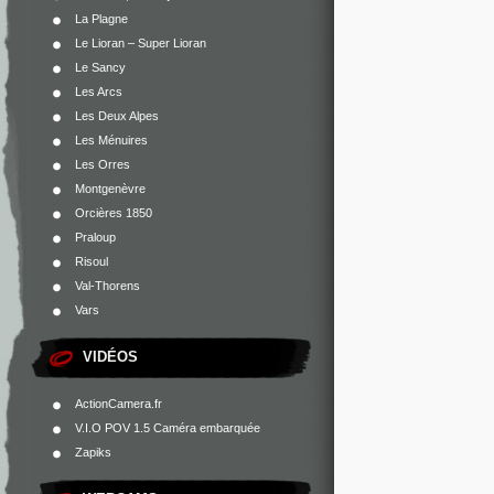
La Plagne
Le Lioran – Super Lioran
Le Sancy
Les Arcs
Les Deux Alpes
Les Ménuires
Les Orres
Montgenèvre
Orcières 1850
Praloup
Risoul
Val-Thorens
Vars
VIDÉOS
ActionCamera.fr
V.I.O POV 1.5 Caméra embarquée
Zapiks