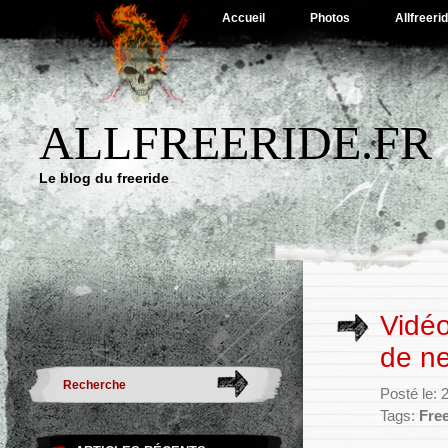
Accueil
Photos
Allfreeri
ALLFREERIDE.FR
Le blog du freeride
Vidéo
de n
Posté le: 
Tags:
Free