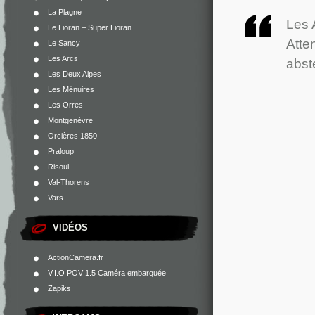
La Plagne
Les 
Le Lioran – Super Lioran
Atte
Le Sancy
Les Arcs
abst
Les Deux Alpes
Les Ménuires
Les Orres
Montgenèvre
Orcières 1850
Praloup
Risoul
Val-Thorens
Vars
VIDÉOS
ActionCamera.fr
V.I.O POV 1.5 Caméra embarquée
Zapiks