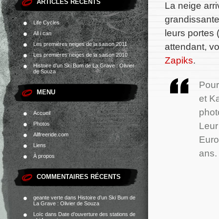
ARTICLES RÉCENTS
La neige arri
grandissante
Life Cycles
leurs portes 
All i can
Les premières neiges de la saison 2011
attendant, v
Les premières neiges de la saison 2010
Zapiks
.
Histoire d’un Ski Bum de La Grave : Olivier
de Souza
Pour
MENU
et K
phot
Accueil
Leur
Photos
Allfreeride.com
Euro
Liens
ans.
À propos
COMMENTAIRES RÉCENTS
geante verte
dans
Histoire d’un Ski Bum de
La Grave : Olivier de Souza
Loïc
dans
Date d’ouverture des stations de