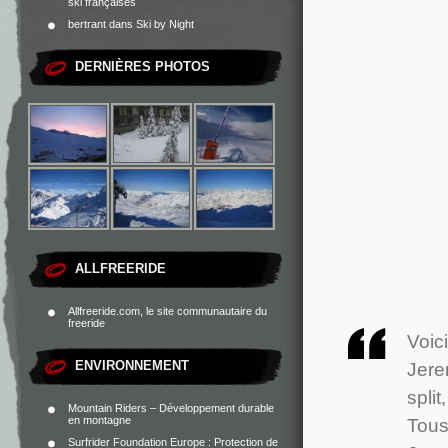
ski françaises
bertrant
dans
Ski by Night
DERNIÈRES PHOTOS
ALLFREERIDE
Allfreeride.com, le site communautaire du
freeride
Voic
ENVIRONNEMENT
Jere
spli
Mountain Riders – Développement durable
en montagne
Tous
Surfrider Foundation Europe : Protection de