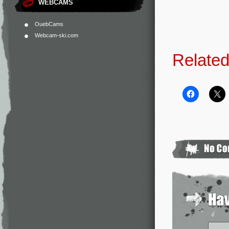
WEBCAMS
OuebCams
Webcam-ski.com
Related